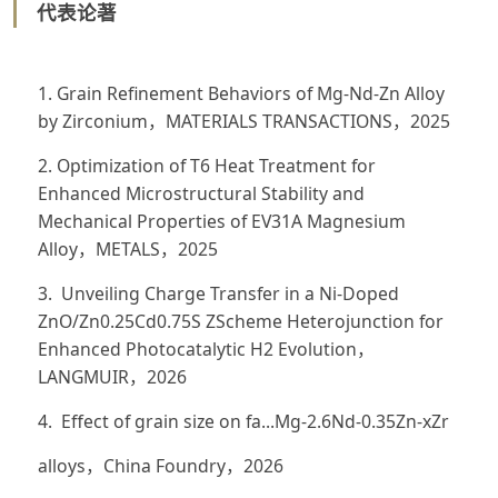
代表论著
1. Grain Refinement Behaviors of Mg-Nd-Zn Alloy
by Zirconium，MATERIALS TRANSACTIONS，2025
2. Optimization of T6 Heat Treatment for
Enhanced Microstructural Stability and
Mechanical Properties of EV31A Magnesium
Alloy，METALS，2025
3. Unveiling Charge Transfer in a Ni-Doped
ZnO/Zn0.25Cd0.75S ZScheme Heterojunction for
Enhanced Photocatalytic H2 Evolution，
LANGMUIR，2026
4. Effect of grain size on fa...Mg-2.6Nd-0.35Zn-xZr
alloys，China Foundry，2026