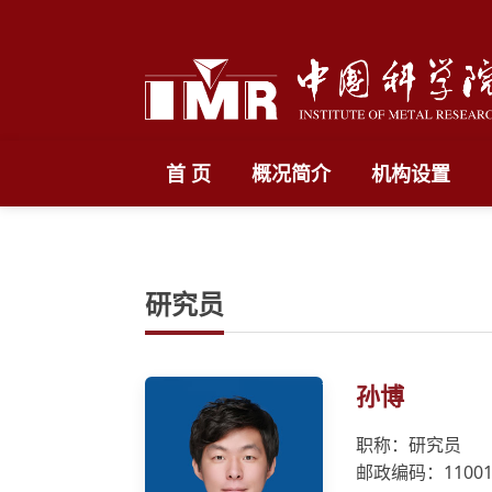
首 页
概况简介
机构设置
研究员
孙博
职称：研究员
邮政编码：11001