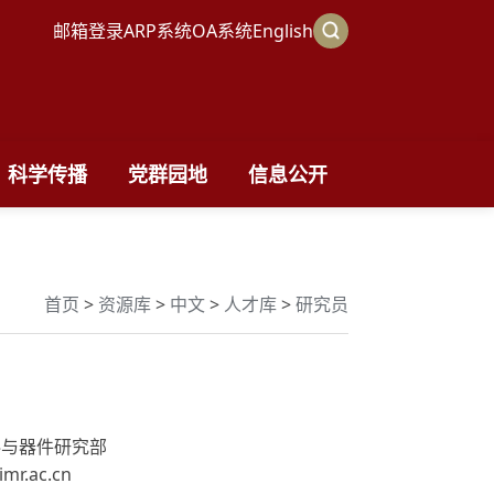
邮箱登录
ARP系统
OA系统
English
科学传播
党群园地
信息公开
首页
>
资源库
>
中文
>
人才库
>
研究员
料与器件研究部
r.ac.cn