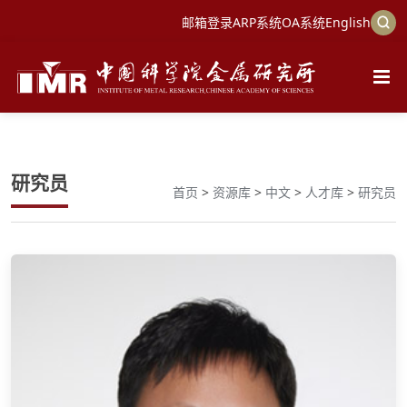
邮箱登录
ARP系统
OA系统
English
研究员
首页
>
资源库
>
中文
>
人才库
>
研究员