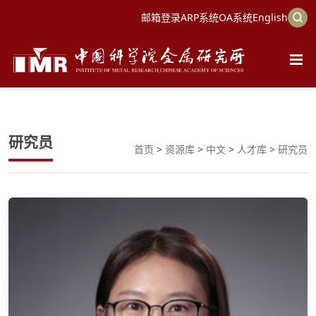
邮箱登录
ARP系统
OA系统
English
研究员
首页
>
资源库
>
中文
>
人才库
>
研究员