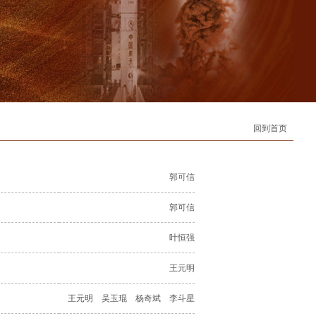
回到首页
郭可信
郭可信
叶恒强
王元明
王元明 吴玉琨 杨奇斌 李斗星