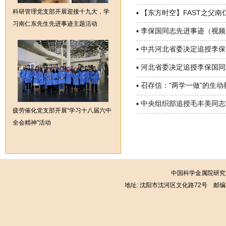
科研管理党支部开展迎接十九大，学
▪
【东方时空】FAST之父南
习南仁东先生先进事迹主题活动
▪
李保国同志先进事迹（视频
▪
中共河北省委决定追授李保
▪
河北省委决定追授李保国同
▪
召存信：“两学一做”的生动
▪
中央组织部追授毛丰美同志
疲劳催化党支部开展“学习十八届六中
全会精神”活动
中国科学金属院研究所
地址: 沈阳市沈河区文化路72号 邮编: 1100