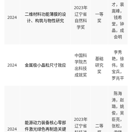
才，裴
2023年
嵩峰，
二维材料功能薄膜的设
辽宁省
一等
2024
钱希
计、构筑与物性研究
自然科
奖
堂，钟
学奖
晶，成
会明
李秀
中国科
基础
艳，徐
学院杰
2024
金属极小晶粒尺寸效应
研究
伟，张
出科技
奖
宝兵，
成就奖
罗兆平
陈海
涛，赵
璐，姚
俊，吴
2023年
臣亮，
能源动力装备核心零部
辽宁省
二等
张松，
2024
件激光绿色再制造关键