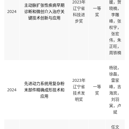
2023年
媛，贺
主动脉扩张性疾病早期
辽宁省
一等
晓楠，
2024
诊断和微创介入治疗关
科技进
奖
李雕
键技术创新与应用
步奖
峰，张
权宇，
张宏
伟，朱
正旺，
周铁楠
杨锐，
徐磊，
2023年
雷家
先进动力系统用复杂粉
辽宁省
一等
峰，吉
2024
末部件精确成形技术和
技术发
奖
海宾，
应用
明奖
刘羽
寅，卢
斌
任文