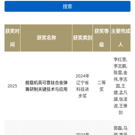
搜索
获奖时
获奖等
主要完成
获奖名称
获奖类别
间
级
人
李红恩,
李志鹏,
陈雷,金
2024年
伟,李志
舰载机高可靠钛合金弹
辽宁省
二等
2025
国,王
簧研制关键技术与应用
科技进
奖
健,孟凡
步奖
譞,张凌
波,王箫
剑
郭磊,马
2024年
政,李凤