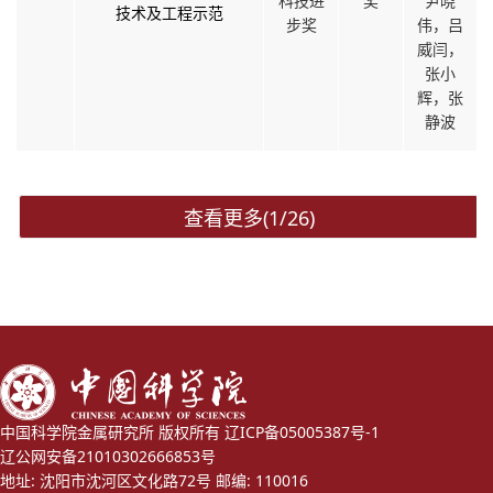
科技进
奖
尹晓
技术及工程示范
步奖
伟，吕
威闫，
张小
辉，张
静波
查看更多(1/26)
中国科学院金属研究所 版权所有
辽ICP备05005387号-1
辽公网安备21010302666853号
地址: 沈阳市沈河区文化路72号 邮编: 110016