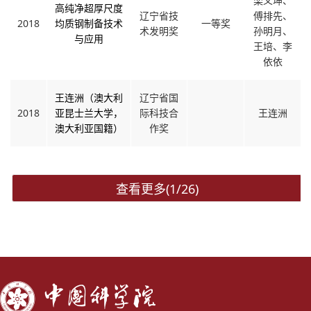
栾义坤、
高纯净超厚尺度
辽宁省技
傅排先、
2018
均质钢制备技术
一等奖
术发明奖
孙明月、
与应用
王培、李
依依
王连洲（澳大利
辽宁省国
2018
亚昆士兰大学，
际科技合
王连洲
澳大利亚国籍）
作奖
查看更多(1/26)