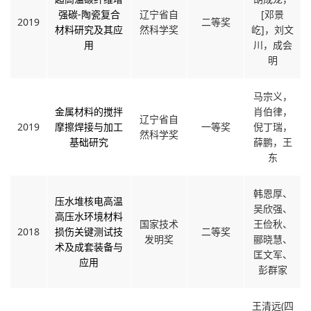
强碳-陶瓷复合
辽宁省自
[邓景
2019
二等奖
材料研究及其应
然科学奖
屹]，刘文
用
川，成会
明
马宗义，
金属材料的搅拌
肖伯律，
辽宁省自
2019
摩擦焊接与加工
一等奖
倪丁瑞，
然科学奖
基础研究
薛鹏，王
东
韩恩厚、
压水堆核电高温
吴欣强、
高压水环境材料
国家技术
王俭秋、
2018
损伤关键测试技
二等奖
发明奖
郦晓慧、
术及成套装备与
匡文军、
应用
彭群家
王清远(四