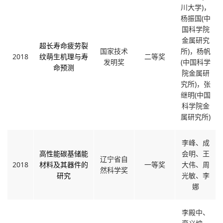
川大学)，
杨振国(中
国科学院
金属研究
超长寿命疲劳裂
国家技术
所)，杨帆
2018
纹萌生机理与寿
二等奖
发明奖
(中国科学
命预测
院金属研
究所)，张
继明(中国
科学院金
属研究所)
李峰、成
高性能碳基储能
会明、王
辽宁省自
2018
材料及其器件的
一等奖
大伟、周
然科学奖
研究
光敏、李
娜
李殿中、