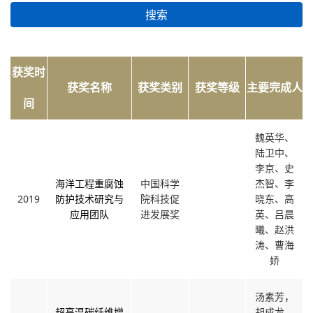
搜索
获奖时
获奖名称
获奖类别
获奖等级
主要完成人
间
魏英华、
陆卫中、
李京、史
海洋工程重腐蚀
中国科学
杰智、李
2019
防护技术研究与
院科技促
晓东、高
应用团队
进发展奖
英、吕晨
曦、赵洪
涛、曹海
娇
汤素芳，
超高温碳纤维增
胡成龙，