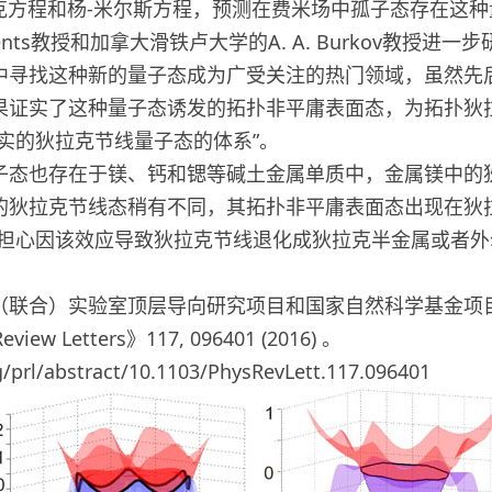
通过求解狄拉克方程和杨-米尔斯方程，预测在费米场中孤子态存在
ents教授和加拿大滑铁卢大学的A. A. Burkov教授
中寻找这种新的量子态成为广受关注的热门领域，虽然先
果证实了这种量子态诱发的拓扑非平庸表面态，为拓扑狄
实的狄拉克节线量子态的体系”。
态也存在于镁、钙和锶等碱土金属单质中，金属镁中的狄
的狄拉克节线态稍有不同，其拓扑非平庸表面态出现在狄
用担心因该效应导致狄拉克节线退化成狄拉克半金属或者
。
联合）实验室顶层导向研究项目和国家自然科学基金项
Letters》117, 096401 (2016) 。
rg/prl/abstract/10.1103/PhysRevLett.117.096401