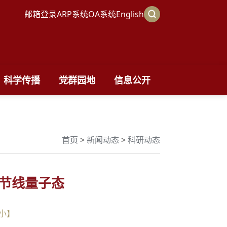
邮箱登录
ARP系统
OA系统
English
科学传播
党群园地
信息公开
首页
>
新闻动态
>
科研动态
节线量子态
小
】