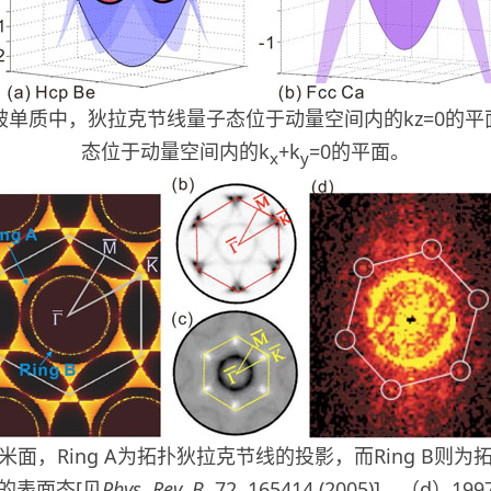
在铍单质中，狄拉克节线量子态位于动量空间内的kz=0的
态位于动量空间内的k
+k
=0的平面。
x
y
费米面，Ring A为拓扑狄拉克节线的投影，而Ring B则为拓
B的表面态[见
Phys. Rev. B
, 72, 165414 (2005)]。