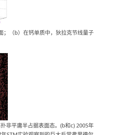
平面；（b）在钙单质中，狄拉克节线量子
扑非平庸半占据表面态。(b和c) 2005年
（d）1997年STM实验观察到的巨大反常弗里德尔