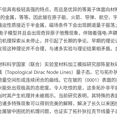
但具有极轻高强的特点，而且是优异的等离子体面向材料
强的金属，等等。因此铍在原子能、火箭、导弹、航空、
输运性质接近于半金属，磁场条件下会出现朗道量子振荡
由电子模型并且会出现奇异原子弛豫现象，伴随着强电-声
的机理探索从未停止，并引起了长期的争论。早期的理论
发现这种理论并不合理，与诸多实验与理论结果相矛盾。
料科学国家（联合）实验室材料加工模拟研究部陈星秋研
pological Dirac Node Lines）量子态。
量空间形成连续闭合的曲线。它在铍的（0001）表面
米能处出现极高的态密度。令人吃惊的是，这条拓扑非平
当时其产生机理并未被揭示。当前研究表明，其特殊的表
的诸多特殊现象可以得到完美的解释，解决了长久以来困
铍中困扰的机理问题，也证实了拓扑狄拉克节线量子态的