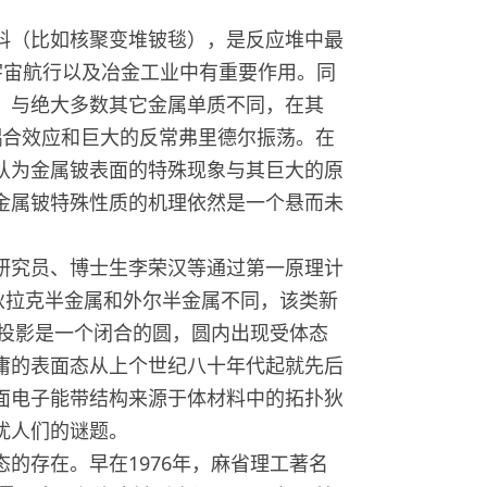
（比如核聚变堆铍毯），是反应堆中最
宇宙航行以及冶金工业中有重要作用。同
；与绝大多数其它金属单质不同，在其
耦合效应和巨大的反常弗里德尔振荡。在
认为金属铍表面的特殊现象与其巨大的原
金属铍特殊性质的机理依然是一个悬而未
究员、博士生李荣汉等通过第一原理计
它与拓扑狄拉克半金属和外尔半金属不同，该类新
的投影是一个闭合的圆，圆内出现受体态
庸的表面态从上个世纪八十年代起就先后
面电子能带结构来源于体材料中的拓扑狄
扰人们的谜题。
存在。早在1976年，麻省理工著名