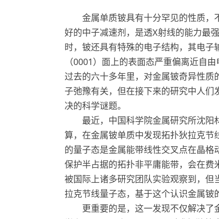
金属单质铍具有十分罕见的性质，不
好的中子减速剂，是透X射线的能力最
时，铍还具有特殊的电子结构，其电子
（0001）面上的表面态严重偏离近自
过去的六十多年里，对金属铍奇异性质
子弛豫有关，但在接下来的研究中人们
决的科学谜题。
最近，中国科学院金属研究所沈阳材
算，在金属铍单质中发现拓扑狄拉克节线（To
的量子态是金属能带线性交叉点在晶格动
保护半占据的拓扑非平庸能带，会在费
被国际上诸多研究团队实验观察到，但
拉克节线量子态，基于这个认识金属铍
更重要的是，这一发现不仅解决了金属