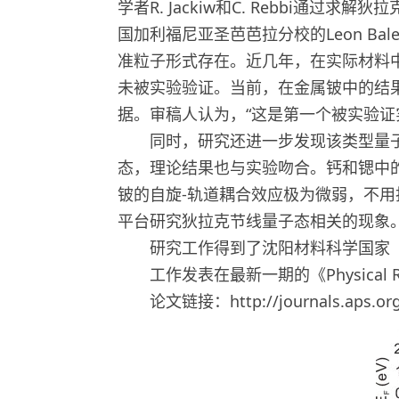
学者R. Jackiw和C. Rebbi
国加利福尼亚圣芭芭拉分校的Leon Bal
准粒子形式存在。近几年，在实际材料
未被实验验证。当前，在金属铍中的结
据。审稿人认为，“这是第一个被实验证
同时，研究还进一步发现该类型量子
态，理论结果也与实验吻合。钙和锶中
铍的自旋-轨道耦合效应极为微弱，不
平台研究狄拉克节线量子态相关的现象
研究工作得到了沈阳材料科学国家（
工作发表在最新一期的《Physical Review 
论文链接：
http://journals.aps.o