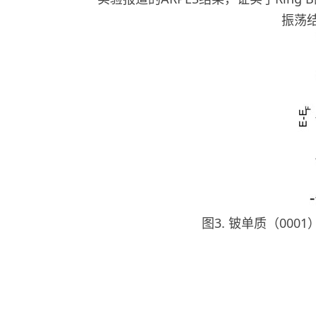
振荡
图3. 铍单质（000