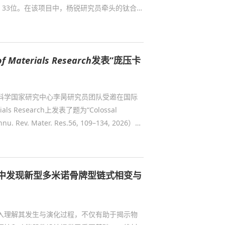
、33位。在该项目中，杨锐研究员牵头的钛合金
新材料，联合多家单位为“奋斗者”号建造了目前
使“奋斗者”号潜水器在马里亚纳海沟创造了
26年6月，“奋斗者”号潜水器累计下潜522次，
of Materials Research
发表“庞压卡
“奋斗...
科学国家研究中心李昺研究员团队受邀在国际
ials Research上发表了题为“Colossal
u. Rev. Mater. Res.56, 109–134, 2026）。
以来，在物理机制、材料发现、工程化探索等
了展望。 传统蒸汽压缩制冷技术因碳排放和
术被视为最具潜力的下一代绿色制冷方案之
中发现新型多米诺骨牌型链式相变与
现并命名了“庞压卡效...
入理解其发生与演化过程，不仅有助于揭示物