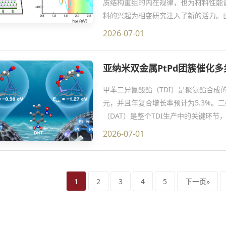
质结构重组的内在规律，也为材料性能
料的兴起为相变研究注入了新的活力。
统体相材料的物理特征，并不断拓展着
2026-07-01
合物中，其1H与1T`间的相变通常被
完成结构转变。然而，在二维过渡金属
亚纳米双金属PtPd团簇催化
高，使这一过程难以发生，同时实验上直
甲苯二异氰酸酯（TDI）是聚氨酯合成的
元，并且年复合增长率预计为5.3%。
（DAT）是整个TDI生产中的关键环
剂，存在负载量高、粒径大、原子利用
2026-07-01
国TDI行业可持续发展的重要瓶颈。因
加氢催化剂对推动TDI产业迭代升级
所沈阳材料科学国家研究中心刘洪阳研究
1
2
3
4
5
下一页»