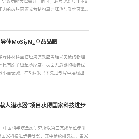
长，导致功耗大幅攀升。同时，芯片封装尺寸不断
间内的散热问题成为制约算力释放与系统可靠
热原理，能够高效地将芯片热量传导至散热模
域兼具性能与成本优势的主流方案之一。然
接近传热性能上限，亟需开发新一代齿形设
体MoSi
N
单晶晶圆
导热系数（可达纯铜1000...
2
4
半导体材料面临短沟道效应等难以突破的物理
体具有原子级超薄厚度、表面无悬键的独特优
减小而衰减，在5 纳米以下先进制程中展现出巨
级 n 型、p 型二维半导体单晶是构筑二维
止，科研人员已开发出多种 n 型二维半导体材
圆级单晶制备；然而兼具高迁移率与优异稳定性的
载人潜水器”项目获得国家科技进步
材料的晶圆级单晶...
开，中国科学院金属研究所以第三完成单位参研
得国家科技进步特等奖，其中杨锐研究员、雷家