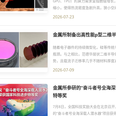
GPU、TPU）的算力需求呈指数级增
缩小，使得热流密度急剧升高，狭小空
性的关键瓶颈。无氧铜热管利用相变传
2026-07-23
组并借助气流带走，是目前电子散热领
而，现有梯形、矩形等沟槽式微热管已
金属所制备出高性能p型二维半导
计，以突破毛细极限和热阻瓶颈。具备超高
随着电子器件的持续微型化，硅等传统
瓶颈。与之相比，范德华层状二维半导
势，且载流子迁移率几乎不随材料厚度
大应用前景。与硅基电子器件类似，晶圆
2026-07-09
CMOS集成电路的基础和前提。迄今为
料，其中MoS2、WS2等已实现了晶
金属所参研的“奋斗者号全海深
p 型二维半导体仍然十分稀缺，实现此类
特等奖
7月8日，全国科技奖励大会在北京召
的“奋斗者号全海深载人潜水器”项目获