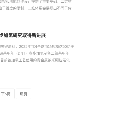
调控和功能器件设计提供了重要基础。二维材
由于维度的限制，二维体系会展现出不同于传
已有的相变理论框架。在单层过渡金属硫属化
理解为一种马氏体相变过程，即原子通过协同切变
硫属化合物中，这种马氏体相变过程能垒较
多步加氢研究取得新进展
接揭示其微观机制也...
关键原料，2025年TDI全球市场规模达50亿美
二硝基甲苯（DNT）多步加氢制备二氨基甲苯
节，目前该加氢工艺使用的贵金属纳米颗粒催化
率低等问题，导致催化剂成本高昂成为制约我
此，开发兼具高活性和高原子利用率的DNT多步
具有重要意义。 近日，中国科学院金属研究
员、刁江勇项目研究员和博士...
下5页
尾页