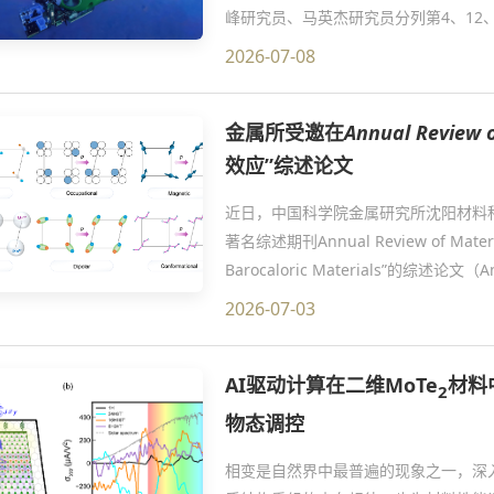
峰研究员、马英杰研究员分列第4、12
研究团队采用自主发明的Ti62A钛合金
2026-07-08
世界最大、搭载人数最多的载人舱球壳，
10909米的中国载人深潜纪录。截止20
金属所受邀在
Annual Review 
超过万米下潜25次。2025年6月至10月，
效应”综述论文
近日，中国科学院金属研究所沈阳材料
著名综述期刊Annual Review of Mater
Barocaloric Materials”的综述论文（Ann
该综述论文系统总结了庞压卡效应发现
2026-07-03
方面的进展，并对未来发展方向进行
能耗问题，备受关注。固态相变制冷技
AI驱动计算在二维MoTe
材料
一。2019年，该团队在全球范围内首次发
2
物态调控
相变是自然界中最普遍的现象之一，深