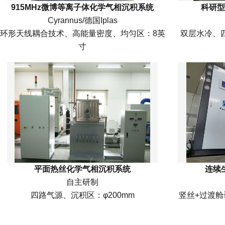
915MHz微博等离子体化学气相沉积系统
科研型
Cyrannus/德国Iplas
环形天线耦合技术、高能量密度、均匀区：8英
双层水冷、四
寸
平面热丝化学气相沉积系统
连续
自主研制
四路气源、沉积区：φ200mm
竖丝+过渡