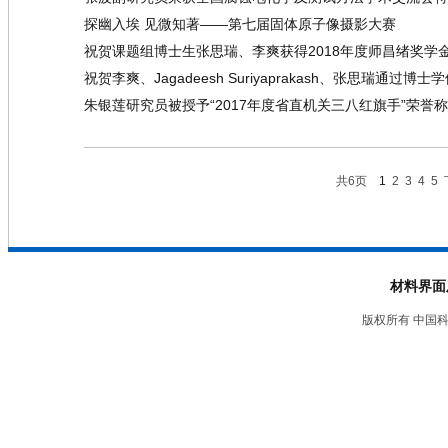
探幽入埃 见微知著——第七届固体原子像摄影大赛
祝贺课题组博士生张思瑞、李爽获得2018年度师昌绪奖学
祝贺李爽、Jagadeesh Suriyaprakash、张思瑞通过博
朱银莲研究员被授予“2017年度省直机关三八红旗手”荣誉
共6页
1
2
3
4
5
材料界面
版权所有 中国科