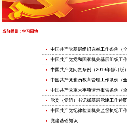
当前栏目：学习园地
中国共产党基层组织选举工作条例（
中国共产党党和国家机关基层组织工
中国共产党问责条例（2019年修订版
中国共产党党员教育管理工作条例（
中国共产党重大事项请示报告条例（
党委（党组）书记抓基层党建工作述
中国共产党纪律检查机关监督执纪工
党建基础知识