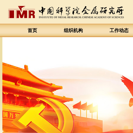
首页
组织机构
工作动态