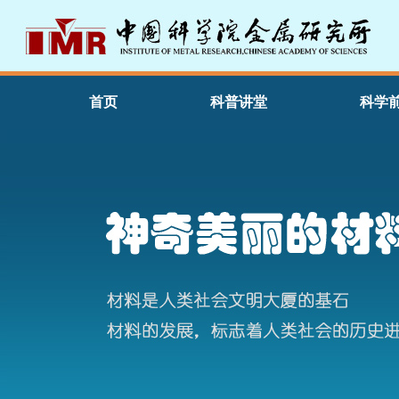
首页
科普讲堂
科学