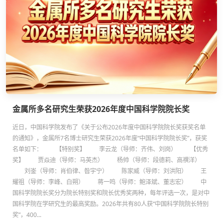
金属所多名研究生荣获2026年度中国科学院院长奖
近日，中国科学院发布了《关于公布2026年度中国科学院院长奖获奖名单
的通知》，金属所7名博士研究生荣获2026年度“中国科学院院长奖”，获奖
名单如下： 【特别奖】 李云龙（导师：齐伟、刘岗） 【优秀
奖】 贾焱迪（导师：马英杰） 杨帅（导师：段德莉、高禩洋）
刘崟（导师：肖伯律、昝宇宁） 陈家威（导师：刘洪阳） 王
耀祖（导师：李峰、白朔） 蒋一鸣（导师：鲍泽斌、董志宏） 中
国科学院院长奖分为院长特别奖和院长优秀奖两种，每年评选一次，是对中
国科学院在学研究生的最高奖励。2026年共有80人获“中国科学院院长特别
奖”，400...