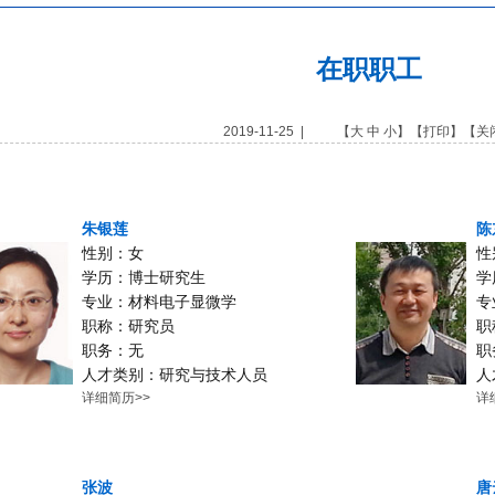
在职职工
2019-11-25 | 【
大
中
小
】【
打印
】【
关
朱银莲
陈
性别：女
性
学历：博士研究生
学
专业：材料电子显微学
专
职称：研究员
职
职务：无
职
人才类别：研究与技术人员
人
详细简历>>
详
张波
唐