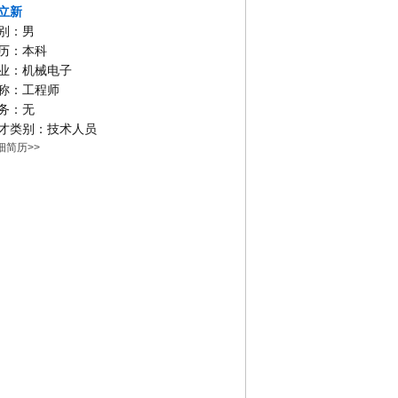
立新
别：男
历：本科
业：机械电子
称：工程师
务：无
才类别：技术人员
细简历>>