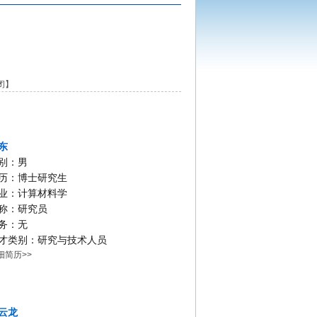
闭
】
东
别：男
历：博士研究生
业：计算材料学
称：研究员
务：无
才类别：研究与技术人员
细简历>>
云龙