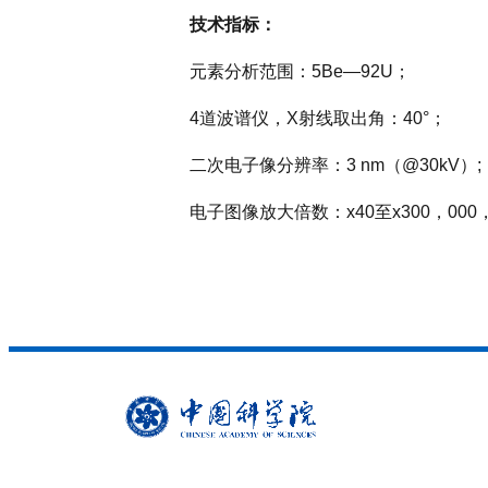
技术指标：
元素分析范围：5Be—92U；
4道波谱仪，X射线取出角：40°；
二次电子像分辨率：3 nm（@30kV）;
电子图像放大倍数：x40至x300，00