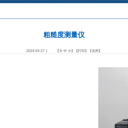
粗糙度测量仪
2024-03-27 | 【
大
中
小
】【
打印
】【
关闭
】