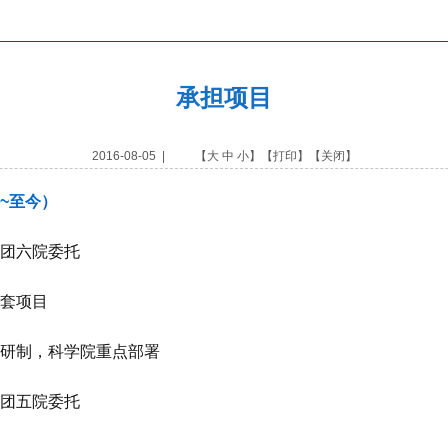
承担项目
2016-08-05 | 【
大
中
小
】【
打印
】【
关闭
】
~至今）
团六院委托
套项目
研制，科学院重点部署
团五院委托