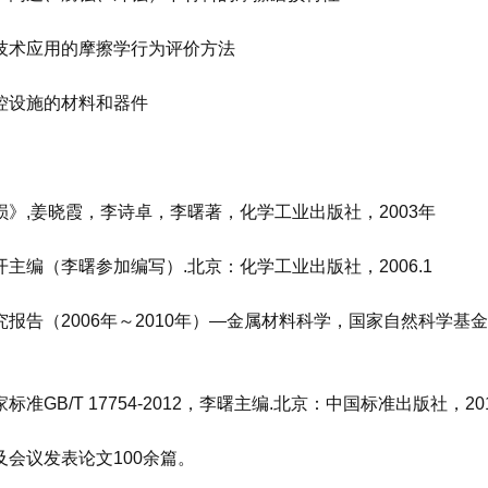
技术应用的摩擦学行为评价方法
控设施的材料和器件
损》
,
姜晓霞，李诗卓，李曙著，化学工业出版社，
2003
年
开主编（李曙参加编写）
.
北京：化学工业出版社，
2006.1
究报告（
2006
年～
2010
年）—金属材料科学，国家自然科学基金
家标准
GB/T 17754-2012
，李曙主编
.
北京：中国标准出版社，
20
及会议发表论文
100
余篇。