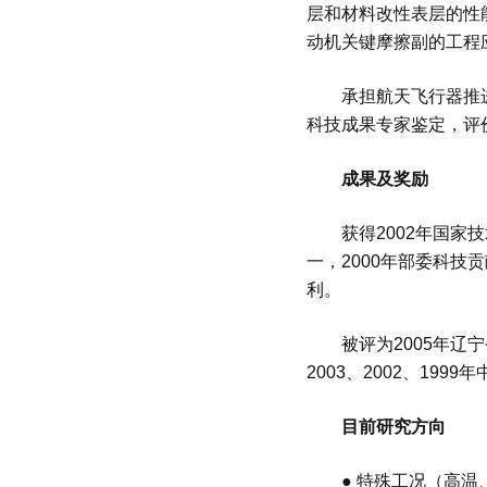
层和材料改性表层的性
动机关键摩擦副的工程
承担航天飞行器推进系
科技成果专家鉴定，评
成果及奖励
获得
2002
年国家技
一，
2000
年部委科技贡
利。
被评为
2005
年辽宁
2003
、
2002
、
1999
年
目前研究方向
●
特殊工况（高温