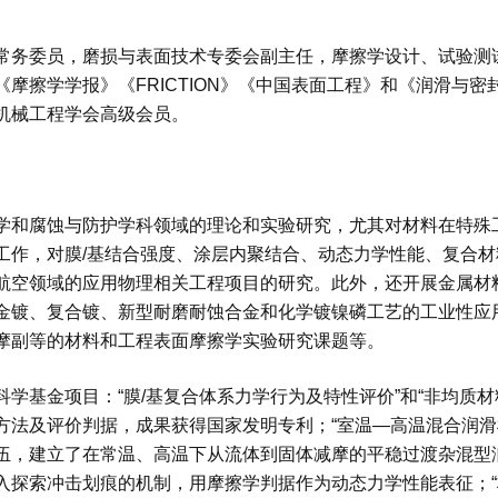
委员，磨损与表面技术专委会副主任，摩擦学设计、试验测试
《摩擦学学报》《FRICTION》《中国表面工程》和《润滑与
机械工程学会高级会员。
腐蚀与防护学科领域的理论和实验研究，尤其对材料在特殊工
工作，对膜/基结合强度、涂层内聚结合、动态力学性能、复合
航空领域的应用物理相关工程项目的研究。此外，还开展金属材
金镀、复合镀、新型耐磨耐蚀合金和化学镀镍磷工艺的工业性应
摩副等的材料和工程表面摩擦学实验研究课题等。
基金项目：“膜/基复合体系力学行为及特性评价”和“非均质材
方法及评价判据，成果获得国家发明专利；“室温—高温混合润滑
伍，建立了在常温、高温下从流体到固体减摩的平稳过渡杂混型润
入探索冲击划痕的机制，用摩擦学判据作为动态力学性能表征；“