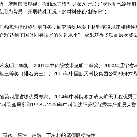
能、摩擦磨损规律、接触应力模型等深入研究；“涡轮机气路密封
应用为背景，开展特殊工况下的材料使役性能研究。
统热控设施研制任务，研究特殊环境下材料使役规律和特种热
价为“达到了国外同类技术的先进水平”，成果获得多项高层次奖
术发明二等奖、
2001
年中科院技术发明二等奖、
2000
年辽宁省
献三等奖（排名第三）、
2005
年中国航天科技集团公司神舟六
省第四届省级优秀专家、
2004
年中科院参加载人航天工程优秀
中科院金属所和
1998
～
2000
年中科院沈阳分院优秀共产党员荣誉
、高速、腐蚀、冲蚀）下材料的摩擦磨损特性