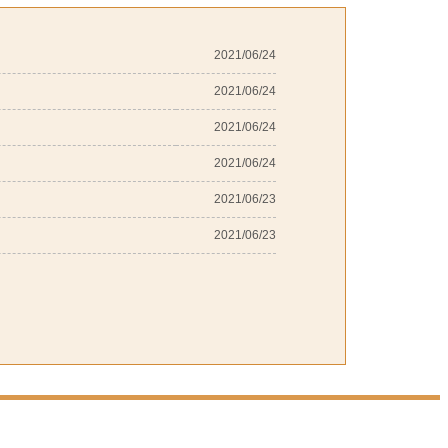
2021/06/24
2021/06/24
2021/06/24
2021/06/24
2021/06/23
2021/06/23