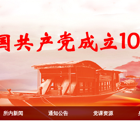
所内新闻
通知公告
党课资源