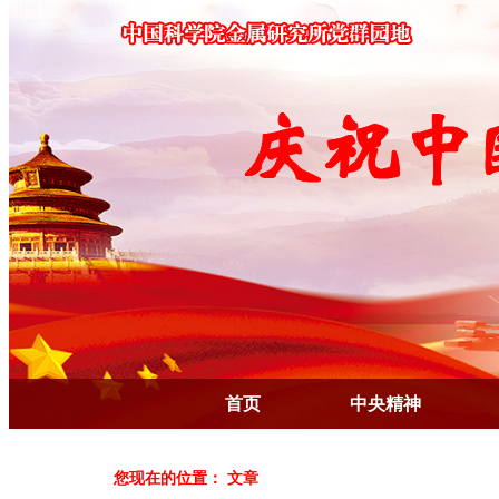
首页
中央精神
您现在的位置： 文章