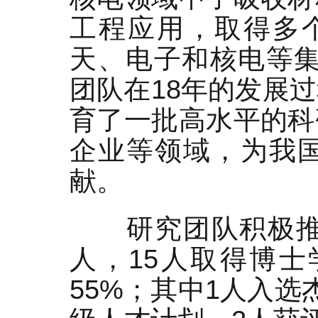
工程应用，取得多个
天、电子和核电等集
团队在18年的发展
育了一批高水平的科
企业等领域，为我
献。
研究团队积极推进
人，15人取得博士
55%；其中1人入