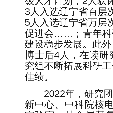
级人才计划，2人获
3人入选辽宁省百层
5人入选辽宁省万层
促进会……；青年科
建设稳步发展。此外
博士后4人，在读研
究组不断拓展科研工
佳绩。
2022年，研究团
新中心、中科院核电