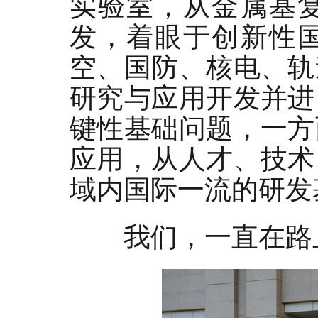
实验室，从金属基
发，着眼于创新性
空、国防、核电、轨
研究与应用开发并进
键性基础问题，一方
应用，从人才、技术
域内国际一流的研发
我们，一直在路