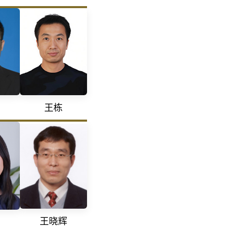
王栋
王晓辉