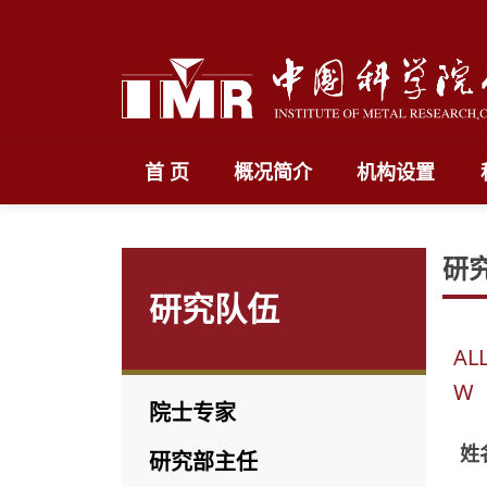
首 页
概况简介
机构设置
研
研究队伍
AL
W
院士专家
姓
研究部主任