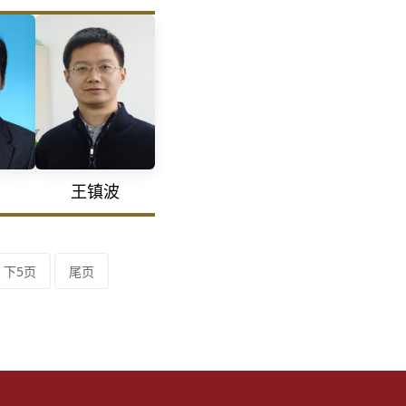
王镇波
下5页
尾页