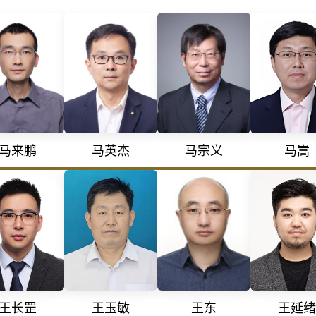
马嵩
马来鹏
马英杰
马宗义
王东
王长罡
王玉敏
王延绪