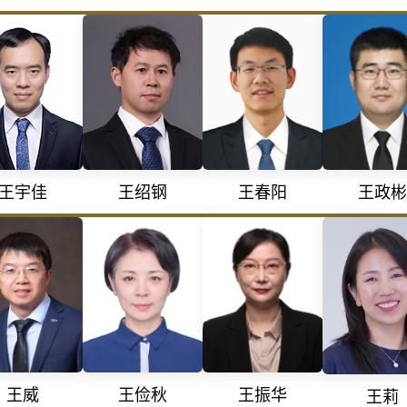
王政彬
王宇佳
王绍钢
王春阳
王振华
王威
王俭秋
王莉