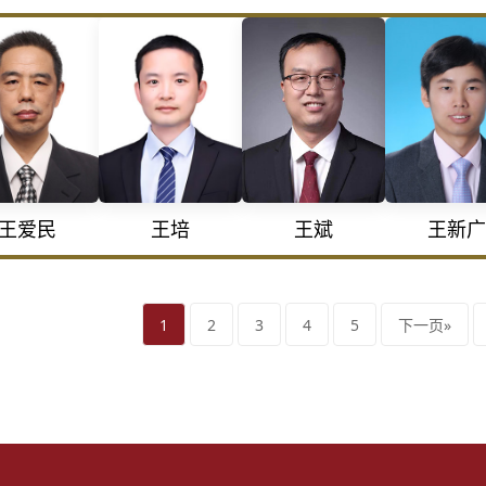
王斌
王爱民
王培
王新广
1
2
3
4
5
下一页»