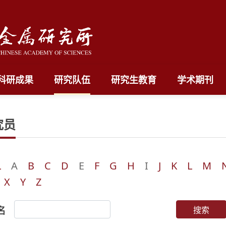
科研成果
研究队伍
研究生教育
学术期刊
究员
L
A
B
C
D
E
F
G
H
I
J
K
L
M
X
Y
Z
名
搜索