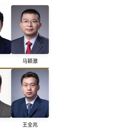
马颖澈
王全兆