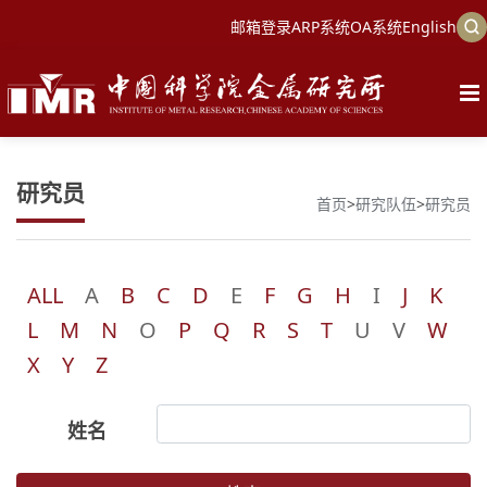
邮箱登录
ARP系统
OA系统
English
研究员
首页
>
研究队伍
>
研究员
ALL
A
B
C
D
E
F
G
H
I
J
K
L
M
N
O
P
Q
R
S
T
U
V
W
X
Y
Z
姓名