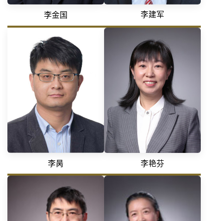
李建军
李金国
李昺
李艳芬