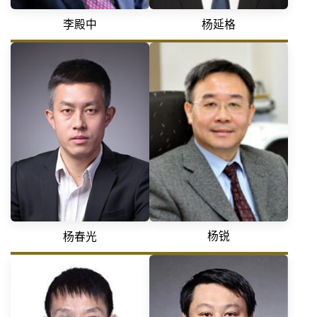
李殿中
杨延格
杨锐
杨春光