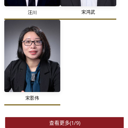
宋鸿武
汪川
宋影伟
查看更多(1/9)