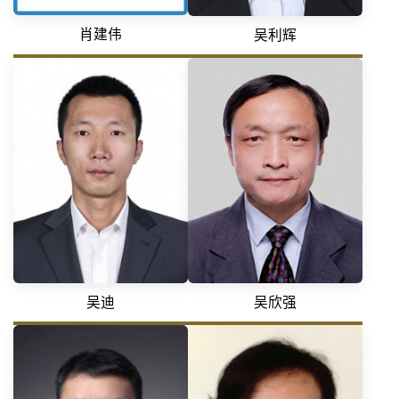
肖建伟
吴利辉
吴迪
吴欣强