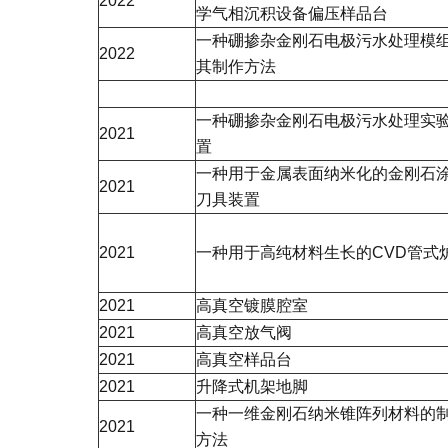
2022
学气相沉积设备偏压样品台
一种硼掺杂金刚石电极污水处理模
2022
其制作方法
一种硼掺杂金刚石电极污水处理实
2021
置
一种用于金属表面纳米化的金刚石
2021
刀具装置
2021
一种用于高纯材料生长的CVD管式
2021
高真空镀膜腔室
2021
高真空放气阀
2021
高真空样品台
2021
升降式机架地脚
一种一维金刚石纳米锥阵列材料的
2021
方法