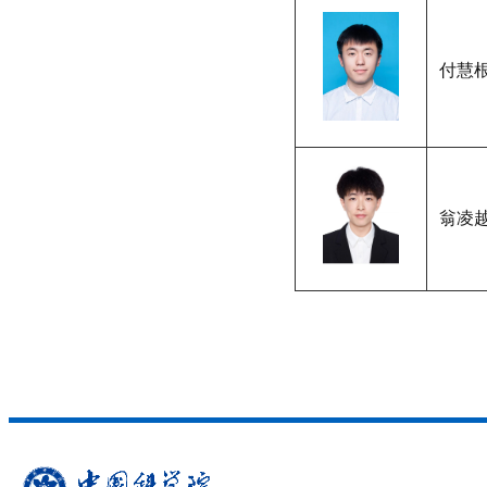
付慧
翁凌