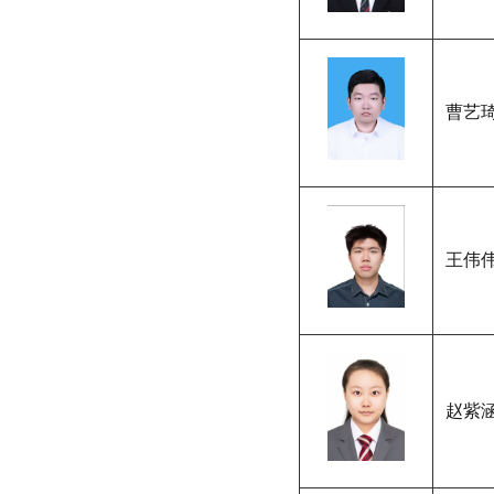
曹艺
王伟
赵紫