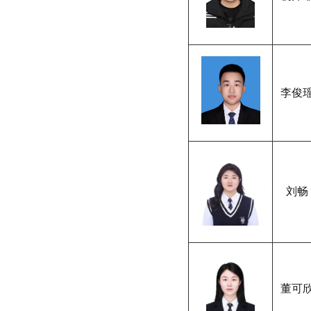
李俊
刘畅
董可