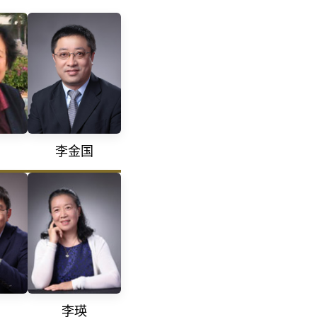
李金国
李瑛