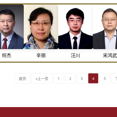
何杰
辛丽
宋鸿武
汪川
首页
«上一页
1
2
3
4
5