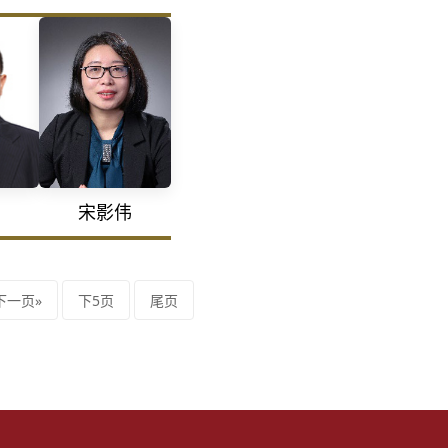
宋影伟
下一页»
下5页
尾页