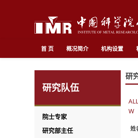
首 页
概况简介
机构设置
研
研究队伍
AL
W
院士专家
姓
研究部主任