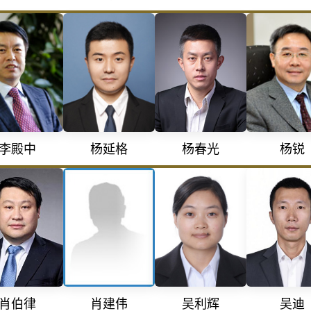
李殿中
杨延格
杨锐
杨春光
肖建伟
肖伯律
吴迪
吴利辉