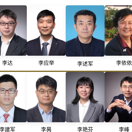
李依依
李达
李应举
李述军
李建军
李峰
李昺
李艳芬