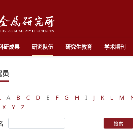
科研成果
研究队伍
研究生教育
学术期刊
究员
L
A
B
C
D
E
F
G
H
I
J
K
L
M
X
Y
Z
名
搜索